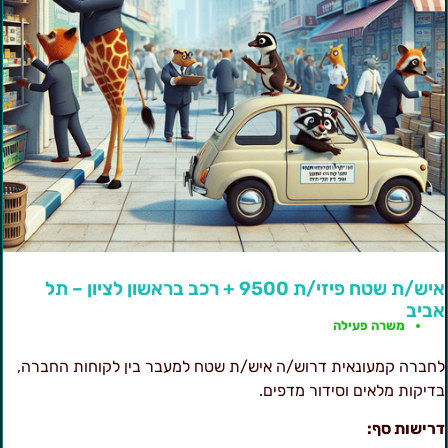
איש/ת שטח פיזי/ת 9500 + רכב בראשון לציון – תל
ביב
משרה פעילה
חברה קמעונאית דרוש/ה איש/ת שטח למעבר בין לקוחות החברה,
דיקות מלאים וסידור מדפים.
רישות סף: