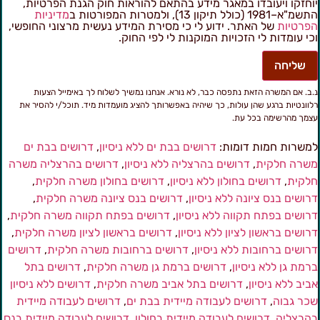
וחזקו ויעובדו במאגר מידע בהתאם להוראות חוק הגנת הפרטיות,
מ"א–1981 (כולל תיקון 13), ולמטרות המפורטות ב
מדיניות
פרטיות
של האתר. ידוע לי כי מסירת המידע נעשית מרצוני החופשי,
כי עומדות לי הזכויות המוקנות לי לפי החוק.
שליחה
.ב. אם המשרה הזאת נתפסה כבר, לא נורא. אנחנו נמשיך לשלוח לך באימייל הצעות
לוונטיות ברגע שהן עולות, כך שיהיה באפשרותך להציג מועמדות מיד. תוכל/י להסיר את
צמך מהרשימה בכל עת.
משרות חמות דומות:
דרושים בבת ים ללא ניסיון
,
דרושים בבת ים
שרה חלקית
,
דרושים בהרצליה ללא ניסיון
,
דרושים בהרצליה משרה
לקית
,
דרושים בחולון ללא ניסיון
,
דרושים בחולון משרה חלקית
,
רושים בנס ציונה ללא ניסיון
,
דרושים בנס ציונה משרה חלקית
,
רושים בפתח תקווה ללא ניסיון
,
דרושים בפתח תקווה משרה חלקית
,
רושים בראשון לציון ללא ניסיון
,
דרושים בראשון לציון משרה חלקית
,
רושים ברחובות ללא ניסיון
,
דרושים ברחובות משרה חלקית
,
דרושים
רמת גן ללא ניסיון
,
דרושים ברמת גן משרה חלקית
,
דרושים בתל
ביב ללא ניסיון
,
דרושים בתל אביב משרה חלקית
,
דרושים ללא ניסיון
כר גבוה
,
דרושים לעבודה מיידית בבת ים
,
דרושים לעבודה מיידית
הרצליה
,
דרושים לעבודה מיידית בחולון
,
דרושים לעבודה מיידית בנס