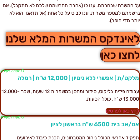
ל המשרה שבחרתם. ענו לו (אחרת ההרשמה שלכם לא תתקבל). אם
רשמתם למספר משרות, ענו לבוט על כל אחת (אל תדאגו, הוא לא
ותר מדי חופר).
אינדקס המשרות המלא שלנו
חצו כאן
Ο משרה פעילה
לקט/ת | אפשרי ללא ניסיון | 12,000 ש"ח | רמלה
עבודה פיזית בליקוט, סידור ומחסן במשמרות 12 שעות, שכר 12,000-
13,0 ש"ח, כולל הסעות.
חץ כאן לפרטים
Ο משרה פעילה
ם/אב בית 6500 ש"ח בראשון לציון
פקיד אחראי הכולל ניהול המטבחונים, הכנת כיבוד לאירועים