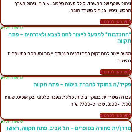
יהול שוטף של המשרד, כולל מענה טלפוני, אירוח וניהול מערך
רכש. ניסיון בניהול משרד חובה.
חץ כאן לפרטים
Ο משרה פעילה
התנדבות* למפעל לייצור לחם לצבא ולאזרחים – פתח
קווה
פעל ייצור לחם זקוק למתנדבים לעבודת ייצור והעמסה במשמרות
מישות.
חץ כאן לפרטים
Ο משרה פעילה
קיד/ה במוקד לחברת ביטוח – פתח תקווה
בודה משרדית במוקד ביטוח, כוללת מענה טלפוני ובק אופיס. שעות
8:00-17:0, שכר כ-7700 ש"ח.
חץ כאן לפרטים
Ο משרה פעילה
דרן/ית סחורה בסופרים – תל אביב, פתח תקווה, ראשון