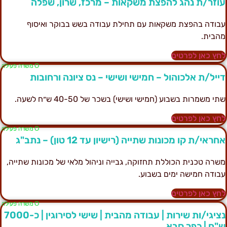
וזר/ת נהג להפצת משקאות – מרכז, שרון, שפלה
בודה בהפצת משקאות עם תחילת עבודה בשש בבוקר ואיסוף
הבית.
חץ כאן לפרטים
Ο משרה פעילה
ייל/ת אלכוהול – חמישי ושישי – נס ציונה ורחובות
תי משמרות בשבוע (חמישי ושישי) בשכר של 40-50 ש״ח לשעה.
חץ כאן לפרטים
Ο משרה פעילה
חראי/ת קו מכונות שתייה (רישיון עד 12 טון) – נתב"ג
שרה טכנית הכוללת תחזוקה, גבייה וניהול מלאי של מכונות שתייה,
בודה חמישה ימים בשבוע.
חץ כאן לפרטים
Ο משרה פעילה
נציגי/ות שירות | עבודה מהבית | שישי לסירוגין | כ-7000
"ח | כפר סבא