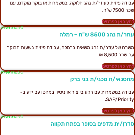
בודה פיזית כעוזר/ת נהג חלוקה, במשמרות או בוקר מוקדם, עם
ר 7500 ש"ח.
חץ כאן לפרטים
Ο משרה פעילה
וזר/ת נהג 8500 ש"ח – רמלה
שרה של עוזר/ת נהג משאית ברמלה, עבודה פיזית בשעות הבוקר
ם שכר 8,500 ₪.
חץ כאן לפרטים
Ο משרה פעילה
חסנאי/ת טכני/ת בני ברק
בודה במשמרות עם רקע בייצור או ניסיון במחסן עם ידע ב-
SAP/Priority
חץ כאן לפרטים
Ο משרה פעילה
דרן/ית מדפים בסופר בפתח תקווה