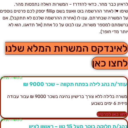
ראיון כבר מחר. כדאי להזדרז – המשרות האלה נתפסות מהר.
שימו ♥! לאחר ההרשמה בוט וואצפ בשם fillip יספק לכם פרטים נוספים
ל המשרה שבחרתם. ענו לו (אחרת ההרשמה שלכם לא תתקבל). אם
רשמתם למספר משרות, ענו לבוט על כל אחת (אל תדאגו, הוא לא
ותר מדי חופר).
אינדקס המשרות המלא שלנו
חצו כאן
Ο משרה פעילה
וזר/ת נהג לילה בפתח תקווה – שכר 9000 ₪
משרה בלילה ללא צורך ברישיון נהיגה בשכר 9000 ₪ עבור עבודה
זית 6 ימים בשבוע
חץ כאן לפרטים
Ο משרה פעילה
הג/ת חלוקה בוקר מעל 15 טון – ראשון לציון