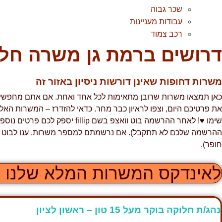
שכר גבוה
עבודות מעניינות
רכב צמוד
דרושים ברמת גן משרה חל
משרות דחופות שאינן דורשות ניסיון באזור זה
כאן תמצאו משרות שרובן מתאימות לכל אחד ואחת. אם אתם מחפשים עב
את פרטיכם היום, וצפו לראיון כבר מחר. כדאי להזדרז – המשרות הא
שימו ♥! לאחר ההרשמה בוט וואצפ בשם p
ההרשמה שלכם לא תתקבל). אם נרשמתם למספר משרות, ענו לבוט על 
חופר).
לאינדקס המשרות המלא שלנו ל
נהג/ת חלוקה בוקר מעל 15 טון – ראשון לציון