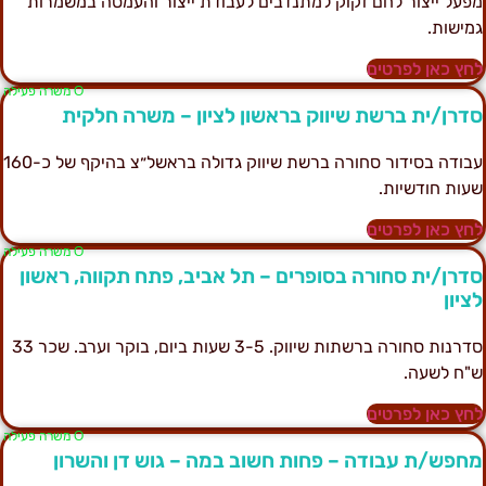
פעל ייצור לחם זקוק למתנדבים לעבודת ייצור והעמסה במשמרות
מישות.
חץ כאן לפרטים
Ο משרה פעילה
דרן/ית ברשת שיווק בראשון לציון – משרה חלקית
עבודה בסידור סחורה ברשת שיווק גדולה בראשל״צ בהיקף של כ-160
עות חודשיות.
חץ כאן לפרטים
Ο משרה פעילה
דרן/ית סחורה בסופרים – תל אביב, פתח תקווה, ראשון
ציון
סדרנות סחורה ברשתות שיווק. 3-5 שעות ביום, בוקר וערב. שכר 33
"ח לשעה.
חץ כאן לפרטים
Ο משרה פעילה
חפש/ת עבודה – פחות חשוב במה – גוש דן והשרון