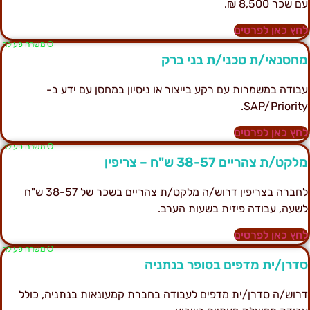
ם שכר 8,500 ₪.
חץ כאן לפרטים
Ο משרה פעילה
חסנאי/ת טכני/ת בני ברק
בודה במשמרות עם רקע בייצור או ניסיון במחסן עם ידע ב-
SAP/Priority
חץ כאן לפרטים
Ο משרה פעילה
לקט/ת צהריים 38-57 ש"ח – צריפין
לחברה בצריפין דרוש/ה מלקט/ת צהריים בשכר של 38-57 ש"ח
שעה, עבודה פיזית בשעות הערב.
חץ כאן לפרטים
Ο משרה פעילה
דרן/ית מדפים בסופר בנתניה
רוש/ה סדרן/ית מדפים לעבודה בחברת קמעונאות בנתניה, כולל