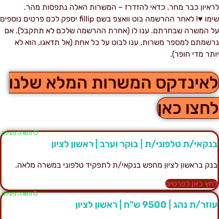
ראיון כבר מחר. כדאי להזדרז – המשרות האלה נתפסות מהר.
שימו ♥! לאחר ההרשמה בוט וואצפ בשם fillip יספק לכם פרטים נוספים
ל המשרה שבחרתם. ענו לו (אחרת ההרשמה שלכם לא תתקבל). אם
רשמתם למספר משרות, ענו לבוט על כל אחת (אל תדאגו, הוא לא
ותר מדי חופר).
אינדקס המשרות המלא שלנו
חצו כאן
Ο משרה פעילה
נקאי/ת טלפוני/ת | בוקר וערב | ראשון לציון
נק בראשון לציון מחפש בנקאי/ת לתפקיד טלפוני במשרה מלאה.
חץ כאן לפרטים
Ο משרה פעילה
זר/ת נהג | 9500 ש"ח | ראשון לציון