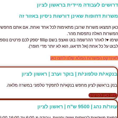
דרושים לעבודה מיידית בראשון לציון
משרות דחופות שאינן דורשות ניסיון באזור זה
כאן תמצאו משרות שרובן מתאימות לכל אחד ואחת. אם אתם מחפשים עבו
המשרות האלה נתפסות מהר.
שימו ♥! לאחר ההרשמה בוט ווא
לבוט על כל אחת (אל תדאגו, הוא לא יותר מדי חופר).
לאינדקס המשרות המלא שלנו לחצו כאן
בנקאי/ת טלפוני/ת | בוקר וערב | ראשון לציון
בנק בראשון לציון מחפש בנקאי/ת לתפקיד טלפוני במשרה מלאה.
לחץ כאן לפרטים
עוזר/ת נהג | 9500 ש"ח | ראשון לציון
הפצת משקאות לרשתות שיווק וחנויות, עבודה מ-6:00 עד 15:00-16:00, ללא צורך ברישיון.