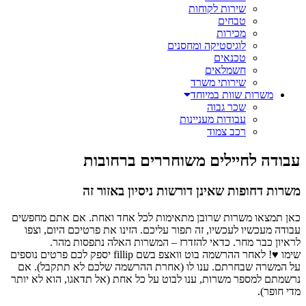
שירות לקוחות
טבחים
מכירות
לוגיסטיקה ומחסנים
טכנאים
חשמלאים
שירותי משרד
משרות שוות במיוחד
שכר גבוה
עבודות מעניינות
רכב צמוד
עבודה לחיילים משוחררים ברחובות
משרות דחופות שאינן דורשות ניסיון באזור זה
כאן תמצאו משרות שרובן מתאימות לכל אחד ואחת. אם אתם מחפשים
עבודה מעכשיו לעכשיו, זה תפור עליכם. הזינו את פרטיכם היום, וצפו
לראיון כבר מחר. כדאי להזדרז – המשרות האלה נתפסות מהר.
שימו ♥! לאחר ההרשמה בוט וואצפ בשם fillip יספק לכם פרטים נוספים
על המשרה שבחרתם. ענו לו (אחרת ההרשמה שלכם לא תתקבל). אם
נרשמתם למספר משרות, ענו לבוט על כל אחת (אל תדאגו, הוא לא יותר
מדי חופר).