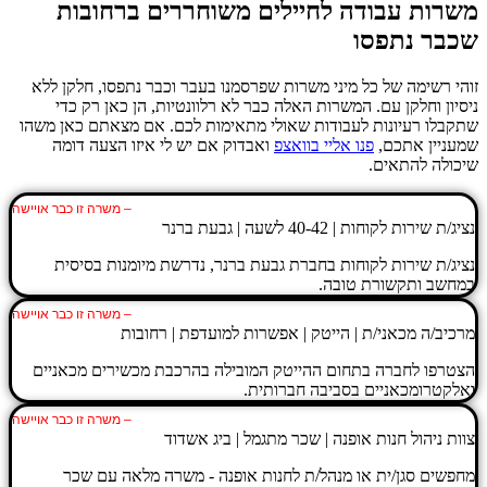
משרות עבודה לחיילים משוחררים ברחובות
שכבר נתפסו
זוהי רשימה של כל מיני משרות שפרסמנו בעבר וכבר נתפסו, חלקן ללא
ניסיון וחלקן עם. המשרות האלה כבר לא רלוונטיות, הן כאן רק כדי
שתקבלו רעיונות לעבודות שאולי מתאימות לכם. אם מצאתם כאן משהו
שמעניין אתכם,
פנו אליי בוואצפ
ואבדוק אם יש לי איזו הצעה דומה
שיכולה להתאים.
– משרה זו כבר אויישה
נציג/ת שירות לקוחות | 40-42 לשעה | גבעת ברנר
נציג/ת שירות לקוחות בחברת גבעת ברנר, נדרשת מיומנות בסיסית
במחשב ותקשורת טובה.
– משרה זו כבר אויישה
מרכיב/ה מכאני/ת | הייטק | אפשרות למועדפת | רחובות
הצטרפו לחברה בתחום ההייטק המובילה בהרכבת מכשירים מכאניים
ואלקטרומכאניים בסביבה חברותית.
– משרה זו כבר אויישה
צוות ניהול חנות אופנה | שכר מתגמל | ביג אשדוד
מחפשים סגן/ית או מנהל/ת לחנות אופנה - משרה מלאה עם שכר