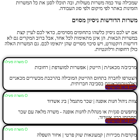
שמכילה עוד כמה משרות מעולות, ובה תוכלו לסנן את כל המשרות
הזמינות באתר לפי מיקום ולפי סוג העבודה.
משרות הדורשות ניסיון מסוים
אם יש לכם ניסיון כלשהו בתחומים מסוימים, כדאי לכם לעיין קצת
במשרות הבאות. הן אינן מתאימות לכל אחד, אבל ברוב המקרים גם לא
דורשות דוקטורט, ויש סיכוי מסויים שהן יתאימו לכם. גם המשרות האלה
כולן דחופות ורלוונטיות.
Ο משרה פעילה
מרכיב/ה מכאני/ת | הייטק | אפשרות למועדפת | רחובות
הצטרפו לחברה בתחום ההייטק המובילה בהרכבת מכשירים מכאניים
ואלקטרומכאניים בסביבה חברותית.
לחץ כאן לפרטים
Ο משרה פעילה
צוות ניהול חנות אופנה | שכר מתגמל | ביג אשדוד
מחפשים סגן/ית או מנהל/ת לחנות אופנה - משרה מלאה עם שכר
תחרותי בביג אשדוד.
לחץ כאן לפרטים
Ο משרה פעילה
מקדם/ת מכירות | קמעונאות שוק פרטי | איזור השפלה