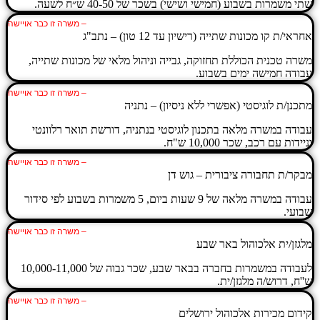
שתי משמרות בשבוע (חמישי ושישי) בשכר של 40-50 ש״ח לשעה.
– משרה זו כבר אויישה
אחראי/ת קו מכונות שתייה (רישיון עד 12 טון) – נתב"ג
משרה טכנית הכוללת תחזוקה, גבייה וניהול מלאי של מכונות שתייה,
עבודה חמישה ימים בשבוע.
– משרה זו כבר אויישה
מתכנן/ת לוגיסטי (אפשרי ללא ניסיון) – נתניה
עבודה במשרה מלאה בתכנון לוגיסטי בנתניה, דורשת תואר רלוונטי
וניידות עם רכב, שכר 10,000 ש"ח.
– משרה זו כבר אויישה
מבקר/ת תחבורה ציבורית – גוש דן
עבודה במשרה מלאה של 9 שעות ביום, 5 משמרות בשבוע לפי סידור
שבועי.
– משרה זו כבר אויישה
מלגזן/ית אלכוהול באר שבע
לעבודה במשמרות בחברה בבאר שבע, שכר גבוה של 10,000-11,000
ש''ח, דרוש/ה מלגזן/ית.
– משרה זו כבר אויישה
קידום מכירות אלכוהול ירושלים