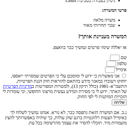
ניסיון בעבודה בסביבת Linux
פרטי המשרה:
משרה מלאה
שכר תחרותי מאוד
המשרה מעניינת אותך?
אז יאללה שימ/י פרטים ונמשיך כבר בוואצפ.
שם
טלפון
אימייל
אני מאשר/ת כי ידוע לי ומוסכם עלי כי הפרטים שמסרתי ייאספו,
יוחזקו ויעובדו במאגר מידע בהתאם להוראות חוק הגנת הפרטיות,
התשמ"א–1981 (כולל תיקון 13), ולמטרות המפורטות ב
מדיניות הפרטיות
של האתר. ידוע לי כי מסירת המידע נעשית מרצוני החופשי, וכי עומדות לי
הזכויות המוקנות לי לפי החוק.
שליחה
נ.ב. אם המשרה הזאת נתפסה כבר, לא נורא. אנחנו נמשיך לשלוח לך
באימייל הצעות רלוונטיות ברגע שהן עולות, כך שיהיה באפשרותך להציג
מועמדות מיד. תוכל/י להסיר את עצמך מהרשימה בכל עת.