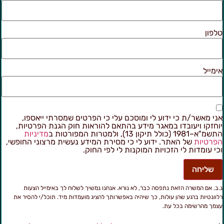
לפון
ימייל
ני מאשר/ת כי ידוע לי ומוסכם עלי כי הפרטים שמסרתי ייאספו,
וחזקו ויעובדו במאגר מידע בהתאם להוראות חוק הגנת הפרטיות,
מ"א–1981 (כולל תיקון 13), ולמטרות המפורטות ב
מדיניות
פרטיות
של האתר. ידוע לי כי מסירת המידע נעשית מרצוני החופשי,
כי עומדות לי הזכויות המוקנות לי לפי החוק.
שליחה
.ב. אם המשרה הזאת נתפסה כבר, לא נורא. אנחנו נמשיך לשלוח לך באימייל הצעות
לוונטיות ברגע שהן עולות, כך שיהיה באפשרותך להציג מועמדות מיד. תוכל/י להסיר את
צמך מהרשימה בכל עת.