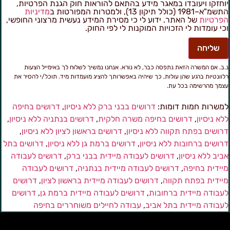
וחזקו ויעובדו במאגר מידע בהתאם להוראות חוק הגנת הפרטיות,
מ"א–1981 (כולל תיקון 13), ולמטרות המפורטות ב
מדיניות
פרטיות
של האתר. ידוע לי כי מסירת המידע נעשית מרצוני החופשי,
כי עומדות לי הזכויות המוקנות לי לפי החוק.
שליחה
.ב. אם המשרה הזאת נתפסה כבר, לא נורא. אנחנו נמשיך לשלוח לך באימייל הצעות
לוונטיות ברגע שהן עולות, כך שיהיה באפשרותך להציג מועמדות מיד. תוכל/י להסיר את
צמך מהרשימה בכל עת.
משרות חמות דומות:
דרושים בבני ברק ללא ניסיון
,
דרושים בחיפה
לא ניסיון
,
דרושים בחיפה משרה חלקית
,
דרושים בנתניה ללא ניסיון
,
רושים בפתח תקווה ללא ניסיון
,
דרושים בראשון לציון ללא ניסיון
,
רושים ברחובות ללא ניסיון
,
דרושים ברמת גן ללא ניסיון
,
דרושים בתל
ביב ללא ניסיון
,
דרושים לעבודה מיידית בבני ברק
,
דרושים לעבודה
יידית בחיפה
,
דרושים לעבודה מיידית בנתניה
,
דרושים לעבודה
יידית בפתח תקווה
,
דרושים לעבודה מיידית בראשון לציון
,
דרושים
עבודה מיידית ברחובות
,
דרושים לעבודה מיידית ברמת גן
,
דרושים
עבודה מיידית בתל אביב
,
עבודה לחיילים משוחררים בחיפה