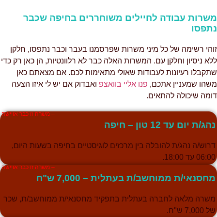
משרות עבודה לחיילים משוחררים בחיפה שכבר
נתפסו
זוהי רשימה של כל מיני משרות שפרסמנו בעבר וכבר נתפסו, חלקן
ללא ניסיון וחלקן עם. המשרות האלה כבר לא רלוונטיות, הן כאן רק כדי
שתקבלו רעיונות לעבודות שאולי מתאימות לכם. אם מצאתם כאן
משהו שמעניין אתכם,
פנו אליי בוואצפ
ואבדוק אם יש לי איזו הצעה
דומה שיכולה להתאים.
– משרה זו כבר אויישה
נהג/ת יום עד 12 טון – חיפה
דרוש/ה נהג/ת להובלה בין מרכזים לוגיסטיים בחיפה בשעות היום,
06:00 עד 18:00.
– משרה זו כבר אויישה
מחסנאי/ת ממוחשב/ת בעתלית – 7,000 ש"ח
משרה מלאה לחברה בעתלית בתפקיד מחסנאי/ת ממוחשב/ת, שכר
של 7,000 ש"ח.