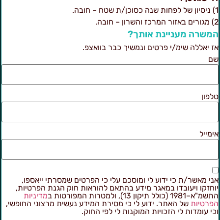
 שנה כסוכן/ת שטח – חובה.
זור המרכז והשרון – חובה.
משרה מעניינת אותך?
ז יאללה שימ/י פרטים ונמשיך כבר בוואצפ.
ם
לפון
ימייל
ני מאשר/ת כי ידוע לי ומוסכם עלי כי הפרטים שמסרתי ייאספו,
וחזקו ויעובדו במאגר מידע בהתאם להוראות חוק הגנת הפרטיות,
מ"א–1981 (כולל תיקון 13), ולמטרות המפורטות ב
מדיניות
פרטיות
של האתר. ידוע לי כי מסירת המידע נעשית מרצוני החופשי,
כי עומדות לי הזכויות המוקנות לי לפי החוק.