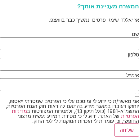
משרה מעניינת אותך?
ז יאללה שימ/י פרטים ונמשיך כבר בוואצפ.
ם
לפון
ימייל
ני מאשר/ת כי ידוע לי ומוסכם עלי כי הפרטים שמסרתי ייאספו,
וחזקו ויעובדו במאגר מידע בהתאם להוראות חוק הגנת הפרטיות,
א–1981 (כולל תיקון 13), ולמטרות המפורטות ב
מדיניות
פרטיות
של האתר. ידוע לי כי מסירת המידע נעשית מרצוני
חופשי, וכי עומדות לי הזכויות המוקנות לי לפי החוק.
שליחה