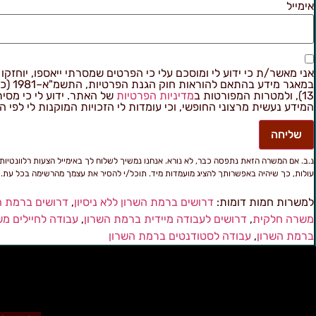
אימייל
אני מאשר/ת כי ידוע לי ומוסכם עלי כי הפרטים שמסרתי ייאספו, יוחזקו ו
במאגר מידע בהתאם
13), ולמטרות המפורטות ב
מדיניות הפרטיות
של האתר. ידוע לי כי מסי
המידע נעשית מרצוני החופשי, וכי עומדות לי הזכויות המוקנות לי לפי ה
שליחה
נ.ב. אם המשרה הזאת נתפסה כבר, לא נורא. אנחנו נמשיך לשלוח לך באימייל הצעות רלוונטיות
עולות, כך שיהיה באפשרותך להציג מועמדות מיד. תוכל/י להסיר את עצמך מהרשימה בכל עת.
למשרות חמות דומות:
דרושים ברמת השרון ללא ניסיון
,
דרושים ברמת ה
משרה חלקית
,
דרושים לעבודה מיידית ברמת השרון
,
עבודה לחיילים מ
ברמת השרון
,
עבודה לסטודנטים ברמת השרון