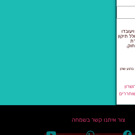
יעובדו
 להוראות חוק הגנת הפרטיות, התשמ"א–1981 (כולל תיקון
רת
חוק.
 ברגע שהן
שרון
שוחררים
צור איתנו קשר בשמחה