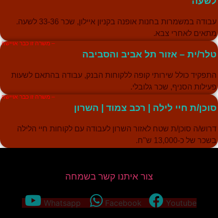
שעה
עבודה במשמרות בחנות אופנה בקניון איילון, שכר 33-36 לשעה.
תאים לאחרי צבא.
– משרה זו כבר אויישה
לר/ית – אזור תל אביב והסביבה
תפקיד כולל שירותי קופה ללקוחות הבנק, עבודה בהתאם לשעות
עילות הסניף, שכר גלובלי.
– משרה זו כבר אויישה
וכן/ת חיי לילה | רכב צמוד | השרון
רוש/ה סוכן/ת שטח לאזור השרון לעבודה עם לקוחות חיי הלילה
שכר של כ-13,000 ש"ח.
צור איתנו קשר בשמחה
Whatsapp
Facebook
Youtube