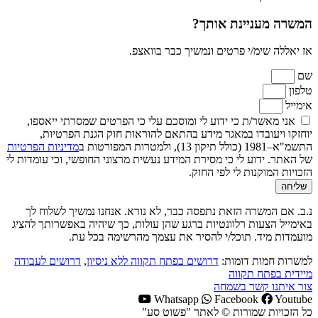
המשרה מעניינת אותך?
אז יאללה שימ/י פרטים ונמשיך כבר בוואצפ.
שם
טלפון
אימייל
אני מאשר/ת כי ידוע לי ומוסכם עלי כי הפרטים שמסרתי ייאספו,
יוחזקו ויעובדו במאגר מידע בהתאם להוראות חוק הגנת הפרטיות,
התשמ"א–1981 (כולל תיקון 13), ולמטרות המפורטות ב
מדיניות הפרטיות
של האתר. ידוע לי כי מסירת המידע נעשית מרצוני החופשי, וכי עומדות לי
הזכויות המוקנות לי לפי החוק.
שליחה
נ.ב. אם המשרה הזאת נתפסה כבר, לא נורא. אנחנו נמשיך לשלוח לך
באימייל הצעות רלוונטיות ברגע שהן עולות, כך שיהיה באפשרותך להציג
מועמדות מיד. תוכל/י להסיר את עצמך מהרשימה בכל עת.
למשרות חמות דומות:
דרושים בפתח תקווה ללא ניסיון
,
דרושים לעבודה
מיידית בפתח תקווה
צור איתנו קשר בשמחה
Whatsapp
Facebook
Youtube
כל הזכויות שמורות © לאתר "פשוט סע"