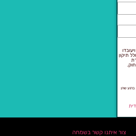
יעובדו
 להוראות חוק הגנת הפרטיות, התשמ"א–1981 (כולל תיקון
רת
חוק.
 ברגע שהן
דית
צור איתנו קשר בשמחה