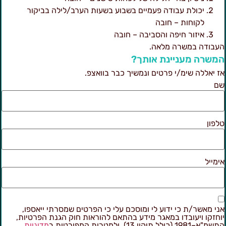
יכולת עבודה פעמיים בשבוע בשעות הערב/לילה בביקור
לקוחות – חובה
איזור חיפה והסביבה – חובה
עבודה במשרה מלאה.
משרה מעניינת אותך?
ז יאללה שימ/י פרטים ונמשיך כבר בוואצפ.
ם
לפון
ימייל
ני מאשר/ת כי ידוע לי ומוסכם עלי כי הפרטים שמסרתי ייאספו,
וחזקו ויעובדו במאגר מידע בהתאם להוראות חוק הגנת הפרטיות,
מ"א–1981 (כולל תיקון 13), ולמטרות המפורטות ב
מדיניות