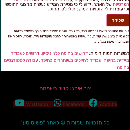
פרטיות
של האתר. ידוע לי כי מסירת המידע נעשית מרצוני החופשי,
כי עומדות לי הזכויות המוקנות לי לפי החוק.
שליחה
.ב. אם המשרה הזאת נתפסה כבר, לא נורא. אנחנו נמשיך לשלוח לך באימייל הצעות
לוונטיות ברגע שהן עולות, כך שיהיה באפשרותך להציג מועמדות מיד. תוכל/י להסיר את
צמך מהרשימה בכל עת.
משרות חמות דומות:
דרושים בחיפה ללא ניסיון
,
דרושים לעבודה
יידית בחיפה
,
עבודה לחיילים משוחררים בחיפה
,
עבודה לסטודנטים
חיפה
צור איתנו קשר בשמחה
Whatsapp
Facebook
Youtube
כל הזכויות שמורות © לאתר "פשוט סע"