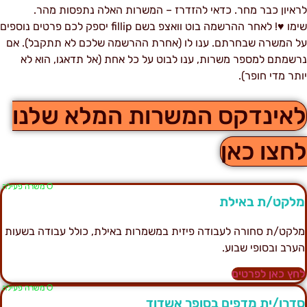
ראיון כבר מחר. כדאי להזדרז – המשרות האלה נתפסות מהר.
שימו ♥! לאחר ההרשמה בוט וואצפ בשם fillip יספק לכם פרטים נוספים
ל המשרה שבחרתם. ענו לו (אחרת ההרשמה שלכם לא תתקבל). אם
רשמתם למספר משרות, ענו לבוט על כל אחת (אל תדאגו, הוא לא
ותר מדי חופר).
אינדקס המשרות המלא שלנו
חצו כאן
Ο משרה פעילה
לקט/ת באילת
לקט/ת סחורה לעבודה פיזית במשמרות באילת, כולל עבודה בשעות
ערב ובסופי שבוע.
חץ כאן לפרטים
Ο משרה פעילה
דרן/ית מדפים בסופר אשדוד