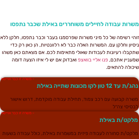
שרות עבודה לחיילים משוחררים באילת שכבר נתפסו
והי רשימה של כל מיני משרות שפרסמנו בעבר וכבר נתפסו, חלקן ללא
יסיון וחלקן עם. המשרות האלה כבר לא רלוונטיות, הן כאן רק כדי
תקבלו רעיונות לעבודות שאולי מתאימות לכם. אם מצאתם כאן משהו
מעניין אתכם,
פנו אליי בוואצפ
ואבדוק אם יש לי איזו הצעה דומה
יכולה להתאים.
– משרה זו כבר אויישה
ג/ת עד 12 טון לקו מכונות שתייה באילת
שרה קבועה עם רכב צמוד, תחילת עבודה מוקדמת, דרוש אישור
בסיסי צה״ל
– משרה זו כבר אויישה
לקט/ת באילת
לקט/ת סחורה לעבודה פיזית במשמרות באילת, כולל עבודה בשעות