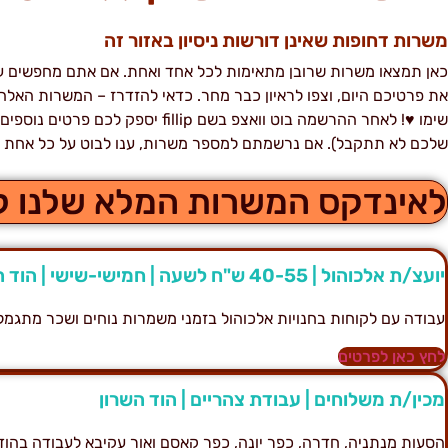
משרות דחופות שאינן דורשות ניסיון באזור זה
כאן תמצאו משרות שרובן מתאימות לכל אחד ואחת. אם אתם מחפשים עבו
את פרטיכם היום, וצפו לראיון כבר מחר. כדאי להזדרז – המשרות האל
שימו ♥! לאחר ההרשמה בוט וואצפ בשם ip
שלכם לא תתקבל). אם נרשמתם למספר משרות, ענו לבוט על כל אחת (א
לאינדקס המשרות המלא שלנו לח
יועצ/ת אלכוהול | 40-55 ש"ח לשעה | חמישי-שישי | הוד השרון
עבודה עם לקוחות בחנויות אלכוהול בזמני משמרות נוחים ושכר מתגמל של עד 55 
לחץ כאן לפרטים
מכין/ת משלוחים | עבודת צהריים | הוד השרון
הסעות מנתניה, חדרה, כפר יונה, כפר קאסם ואור עקיבא לעבודה בהוד