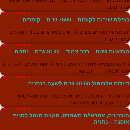
עבודה בחנויות אלכוהול בחדרה, כולל ייעוץ ללקוחות. שכר 40-50
"ח לשעה.
– משרה זו כבר אויישה
ציג/ת שירות לקוחות – 7500 ש"ח – קיסריה
ום ראיונות מתקיים בקרוב, נדרשים ניסיון קודם בשירות ומגורים
אזור קיסריה.
– משרה זו כבר אויישה
כנאי/ת שטח – רכב צמוד – 8100 ש"ח – נתניה
רוש/ה טכנאי/ת שטח לתיקון פשוט אצל לקוחות עסקיים, ללא ניסיון.
 8100 ש"ח + רכב צמוד.
– משרה זו כבר אויישה
ייל/ת אלכוהול 40-50 ש"ח לשעה בנתניה
תי משמרות בשבוע, חמישי ושישי, עבודה בחנויות אלכוהול
נתניה, שכר 40-50 ש"ח לשעה.
– משרה זו כבר אויישה
וכרן/ית, אחראי/ת משמרת, סגן/ית מנהל לסניף
ופנה – נתניה