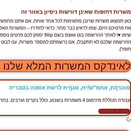
משרות דחופות שאינן דורשות ניסיון באזור זה
כאן תמצאו משרות שרובן מתאימות לכל אחד ואחת. אם אתם מחפשים עב
את פרטיכם היום, וצפו לראיון כבר מחר. כדאי להזדרז – המשרות הא
שימו ♥! לאחר ההרשמה בוט וואצפ בשם p
ההרשמה שלכם לא תתקבל). אם נרשמתם למספר משרות, ענו לבוט על 
חופר).
לאינדקס המשרות המלא שלנו ל
מוכרן/ת, אחמ"ש/ית, סגן/ית לרשת אופנה בטבריה
עבודה הכוללת מינימום 4 משמרות בשבוע, כולל בקרים וערבים, בתחום האופנה.
לחץ כאן לפרטים