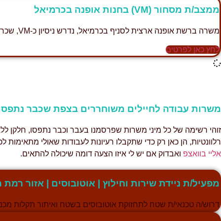
ממצב/ת מסחור (VM) בחנות אופנה בכרמיאל
משרה ברשת אופנה ארצית לסניף בכרמיאל, נדרש ניסיון כ-VM, שכר גבוה, 8.5 שעות יומיות.
לחץ כאן לפרטים
משרות עבודה לחיילים משוחררים בצפת שכבר נתפסו
זוהי רשימה של כל מיני משרות שפרסמנו בעבר וכבר נתפסו, חלקן ללא
רלוונטיות, הן כאן רק כדי שתקבלו רעיונות לעבודות שאולי מתאימות
אליי בוואצפ
ואבדוק אם יש לי איזו הצעה דומה שיכולה להתאים.
מפעיל/ת ניידת שירות וחילוץ | אוטובוסים | אזור רמת ה
דרוש/ה טכנאי/ת שטח לתחזוקת אוטובוסים בשטח ואיתור תקלות מכניו