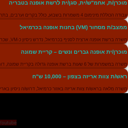
מוכרן/ת, אחמ"ש/ית, סגן/ית לרשת אופנה בטבריה
עבודה הכוללת מינימום 4 משמרות בשבוע, כולל בקרים וערבים, בתחום האופנה.
ממצב/ת מסחור (VM) בחנות אופנה בכרמיאל
משרה ברשת אופנה ארצית לסניף בכרמיאל, נדרש ניסיון כ-VM, שכר גבוה, 8.5 שעות יומיות.
מוכרן/ית אופנה גברים ונשים – קריית שמונה
משרה במשמרות של 6 שעות ברשת אופנה גדולה בקריית שמונה, דורשת אוריינטציה שירותית.
ראש/ת צוות אריזה בצפון – 10,000 ש"ח
משרה מלאה בראש/ת צוות אריזה באזור כרמיאל, דרוש/ה ניסיון באריזה ומחסנא
Youtube