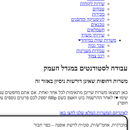
שירות לקוחות
טבחים
מכירות
לוגיסטיקה ומחסנים
טכנאים
חשמלאים
שירותי משרד
משרות שוות במיוחד
שכר גבוה
עבודות מעניינות
רכב צמוד
עבודה לסטודנטים במגדל העמק
משרות דחופות שאינן דורשות ניסיון באזור זה
כאן תמצאו משרות שרובן מתאימות לכל אחד ואחת. אם אתם מחפשים עבודה 
שימו ♥! לאחר ההרשמה בוט וואצפ 
חופר).
לאינדקס המשרות המלא שלנו לחצו כאן
מוכרן/ית, אחמ"ש/ית, סגן/ית לרשת אופנה – כפר תבור