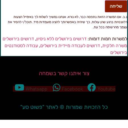
שליחה
.ב. אם המשרה הזאת נתפסה כבר, לא נורא. אנחנו נמשיך לשלוח לך באימייל הצעות
לוונטיות ברגע שהן עולות, כך שיהיה באפשרותך להציג מועמדות מיד. תוכל/י להסיר את
צמך מהרשימה בכל עת.
משרות חמות דומות:
דרושים בירושלים ללא ניסיון
,
דרושים בירושלים
שרה חלקית
,
דרושים לעבודה מיידית בירושלים
,
עבודה לסטודנטים
ירושלים
צור איתנו קשר בשמחה
Whatsapp
Facebook
Youtube
כל הזכויות שמורות © לאתר "פשוט סע"