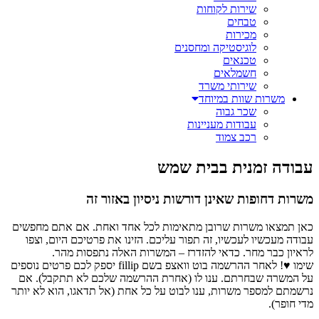
שירות לקוחות
טבחים
מכירות
לוגיסטיקה ומחסנים
טכנאים
חשמלאים
שירותי משרד
משרות שוות במיוחד
שכר גבוה
עבודות מעניינות
רכב צמוד
עבודה זמנית בבית שמש
משרות דחופות שאינן דורשות ניסיון באזור זה
כאן תמצאו משרות שרובן מתאימות לכל אחד ואחת. אם אתם מחפשים
עבודה מעכשיו לעכשיו, זה תפור עליכם. הזינו את פרטיכם היום, וצפו
לראיון כבר מחר. כדאי להזדרז – המשרות האלה נתפסות מהר.
שימו ♥! לאחר ההרשמה בוט וואצפ בשם fillip יספק לכם פרטים נוספים
על המשרה שבחרתם. ענו לו (אחרת ההרשמה שלכם לא תתקבל). אם
נרשמתם למספר משרות, ענו לבוט על כל אחת (אל תדאגו, הוא לא יותר
מדי חופר).