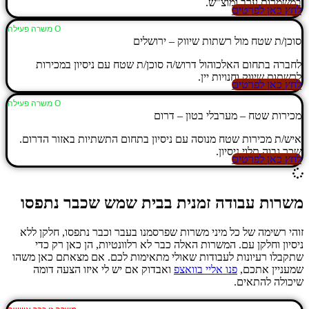
במשמרות ערב ומוצ"ש.
לחץ כאן לפרטים
Ο משרה פעילה
סוכן/ת שטח מול רשתות שיווק – ירושלים
לחברה בתחום האלכוהול דרוש/ה סוכן/ת שטח עם ניסיון במכירות
לרשתות שיווק וחנויות יין.
לחץ כאן לפרטים
Ο משרה פעילה
מכירות שטח – מערבלי בטון – דרום
איש/ת מכירות שטח מנוסה עם ניסיון בתחום התשתיות באזור הדרום.
שכר גבוה תלוי ניסיון.
לחץ כאן לפרטים
משרות עבודה זמנית בבית שמש שכבר נתפסו
זוהי רשימה של כל מיני משרות שפרסמנו בעבר וכבר נתפסו, חלקן ללא
ניסיון וחלקן עם. המשרות האלה כבר לא רלוונטיות, הן כאן רק כדי
שתקבלו רעיונות לעבודות שאולי מתאימות לכם. אם מצאתם כאן משהו
שמעניין אתכם,
פנו אליי בוואצפ
ואבדוק אם יש לי איזו הצעה דומה
שיכולה להתאים.