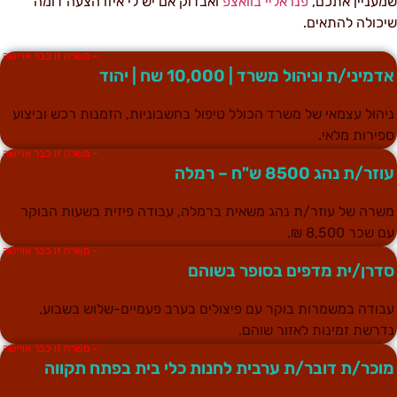
מעניין אתכם,
פנו אליי בוואצפ
ואבדוק אם יש לי איזו הצעה דומה
יכולה להתאים.
– משרה זו כבר אויישה
דמיני/ת וניהול משרד | 10,000 שח | יהוד
יהול עצמאי של משרד הכולל טיפול בחשבוניות, הזמנות רכש וביצוע
פירות מלאי.
– משרה זו כבר אויישה
וזר/ת נהג 8500 ש"ח – רמלה
שרה של עוזר/ת נהג משאית ברמלה, עבודה פיזית בשעות הבוקר
ם שכר 8,500 ₪.
– משרה זו כבר אויישה
דרן/ית מדפים בסופר בשוהם
בודה במשמרות בוקר עם פיצולים בערב פעמיים-שלוש בשבוע,
דרשת זמינות לאזור שוהם.
– משרה זו כבר אויישה
וכר/ת דובר/ת ערבית לחנות כלי בית בפתח תקווה