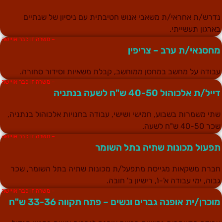
דרש/ת אחראי/ת משאבי אנוש חטיבתית עם ניסיון של שנתיים
ארגון תעשייתי.
– משרה זו כבר אויישה
חסנאי/ת ערב – צריפין
בודה על מחשב במחסן ממוחשב, קבלת משאיות וסידור סחורה.
– משרה זו כבר אויישה
ייל/ת אלכוהול 40-50 ש"ח לשעה בנתניה
תי משמרות בשבוע, חמישי ושישי, עבודה בחנויות אלכוהול בנתניה,
ר 40-50 ש"ח לשעה.
– משרה זו כבר אויישה
פעול מכונות שתיה בתל השומר
ברת משקאות מגייסת מתפעל/ת מכונות שתיה בתל השומר, שכר
בוה, ימי עבודה א'-ו', רישיון ב' חובה.
– משרה זו כבר אויישה
וכרן/ית אופנה גברים ונשים – פתח תקווה 33-36 ש"ח