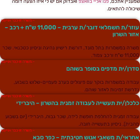
מעניין אתכם,
פנו אליי בוואצפ
ואבדוק אם יש לי איזו הצעה דומה
יכולה להתאים.
– משרה זו כבר אויישה
עוזר/ת חשמלאי דובר/ת ערבית – 11,000 ש"ח + רכב –
זור השרון
שרה במשמרות בתל מונד, דורשת רישיון נהיגה וניסיון כטכנאי. שכר
11,0 ש"ח ורכב צמוד.
– משרה זו כבר אויישה
דרן/ית מדפים בסופר בשוהם
בודה במשמרות בוקר עם פיצולים בערב פעמיים-שלוש בשבוע,
דרשת זמינות לאזור שוהם.
– משרה זו כבר אויישה
לכלן/ית תעשייה לעבודה זמנית בהשרון – היברידי
בודה זמנית להחלפת חופשת לידה, שכר גבוה, היברידי (יום בשבוע
הבית), ניסיון בתעשייה חובה.
– משרה זו כבר אויישה
חראי/ת משאבי אנוש חטיבתית – כפר סבא