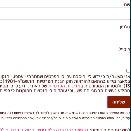
שם
טלפון
אימייל
אני מאשר/ת כי ידוע לי ומוסכם עלי כי הפרטים שמסרתי ייאספו, יוחזקו ו
במאגר מידע בהתאם
13), ולמטרות המפורטות ב
מדיניות הפרטיות
של האתר. ידוע לי כי מסי
המידע נעשית מרצוני החופשי, וכי עומדות לי הזכויות המוקנות לי לפי ה
שליחה
נ.ב. אם המשרה הזאת נתפסה כבר, לא נורא. אנחנו נמשיך לשלוח לך באימייל הצעות רלוונטיות
עולות, כך שיהיה באפשרותך להציג מועמדות מיד. תוכל/י להסיר את עצמך מהרשימה בכל עת.
למשרות חמות דומות:
דרושים בבני ברק ללא ניסיון
,
דרושים בבת ים ללא 