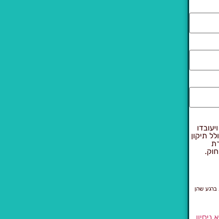
יעובדו
 להוראות חוק הגנת הפרטיות, התשמ"א–1981 (כולל תיקון
רת
חוק.
 ברגע שהן
ניסיון
,