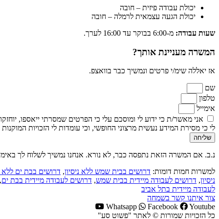
יכולת עבודה פיזית – חובה
יכולת הגעה עצמאית לרמלה – חובה
שעות עבודה:
מ-6:00 בבוקר עד 16:00 לערך.
המשרה מעניינת אותך?
אז יאללה שימ/י פרטים ונמשיך כבר בוואצפ.
שם
טלפון
אימייל
אני מאשר/ת כי ידוע לי ומוסכם עלי כי הפרטים שמסרתי ייאספו, יוחזקו ויעובדו במאגר מיד
לי כי מסירת המידע נעשית מרצוני החופשי, וכי עומדות לי הזכויות המוקנות ל
שליחה
נ.ב. אם המשרה הזאת נתפסה כבר, לא נורא. אנחנו נמשיך לשלוח לך באימי
למשרות חמות דומות:
דרושים בבית שמש ללא ניסיון
,
דרושים בבת ים ללא ני
ניסיון
,
דרושים לעבודה מיידית בבית שמש
,
דרושים לעבודה מיידית בבת ים
,
לעבודה מיידית בתל אביב
צור איתנו קשר בשמחה
Whatsapp
Facebook
Youtube
כל הזכויות שמורות © לאתר "פשוט סע"