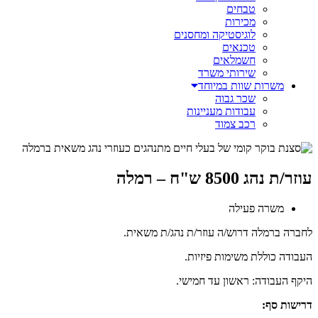
טבחים
מכירות
לוגיסטיקה ומחסנים
טכנאים
חשמלאים
שירותי משרד
משרות שוות במיוחד
שכר גבוה
עבודות מעניינות
רכב צמוד
עוזר/ת נהג 8500 ש"ח – רמלה
משרה פעילה
לחברה ברמלה דרוש/ה עוזר/ת נהג/ת משאית.
העבודה כוללת משימות פיזיות.
היקף העבודה: ראשון עד חמישי.
דרישות סף: