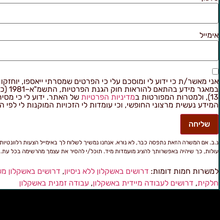
אימייל
אני מאשר/ת כי ידוע לי ומוסכם עלי כי הפרטים שמסרתי ייאספו, יוחזקו ו
במאגר מידע בהתאם
13), ולמטרות המפורטות ב
מדיניות הפרטיות
של האתר. ידוע לי כי מסי
המידע נעשית מרצוני החופשי, וכי עומדות לי הזכויות המוקנות לי לפי ה
שליחה
נ.ב. אם המשרה הזאת נתפסה כבר, לא נורא. אנחנו נמשיך לשלוח לך באימייל הצעות רלוונטיות
עולות, כך שיהיה באפשרותך להציג מועמדות מיד. תוכל/י להסיר את עצמך מהרשימה בכל עת.
למשרות חמות דומות:
דרושים באשקלון ללא ניסיון
,
דרושים באשקלון מ
חלקית
,
דרושים לעבודה מיידית באשקלון
,
עבודה זמנית באשקלון