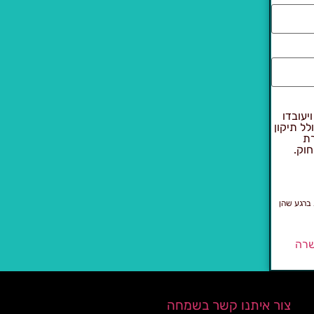
יעובדו
 להוראות חוק הגנת הפרטיות, התשמ"א–1981 (כולל תיקון
רת
חוק.
 ברגע שהן
שרה
צור איתנו קשר בשמחה