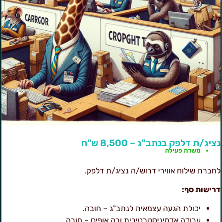
ציג/ת דלפק בנתב"ג – 8,500 ש"ח
משרה פעילה
חברת שילוח אווירי דרוש/ה נציג/ת דלפק.
רישות סף:
יכולת הגעה עצמאית לנתב"ג – חובה.
עבודה אדמיניסטרטיבית ובק אופיס – חובה.