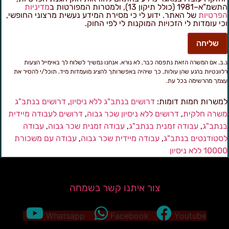
מ"א–1981 (כולל תיקון 13), ולמטרות המפורטות ב
מדיניות
פרטיות
של האתר. ידוע לי כי מסירת המידע נעשית מרצוני החופשי,
כי עומדות לי הזכויות המוקנות לי לפי החוק.
שליחה
.ב. אם המשרה הזאת נתפסה כבר, לא נורא. אנחנו נמשיך לשלוח לך באימייל הצעות
לוונטיות ברגע שהן עולות, כך שיהיה באפשרותך להציג מועמדות מיד. תוכל/י להסיר את
צמך מהרשימה בכל עת.
משרות חמות דומות:
דרושים בנתב"ג ללא ניסיון
,
דרושים בנתב"ג
שרה חלקית
,
דרושים ללא ניסיון שכר גבוה
,
דרושים לעבודה מיידית
נתב"ג
,
עבודה זמנית בנתב"ג
,
עבודה זמנית שכר גבוה
,
עבודה
סטודנטים בנתב"ג
,
עבודה מיידית שכר גבוה
,
עבודה עם משכורת
100 ללא ניסיון
צור איתנו קשר בשמחה
Whatsapp
Facebook
Youtube