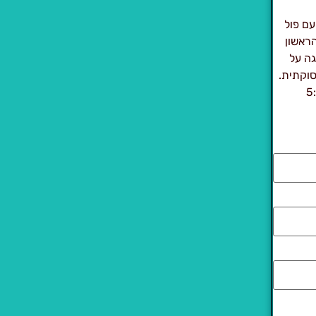
ם פול
הראשון
שות סף:1)רישיון נהיגה על
בים מבחינה תעסוקתית.