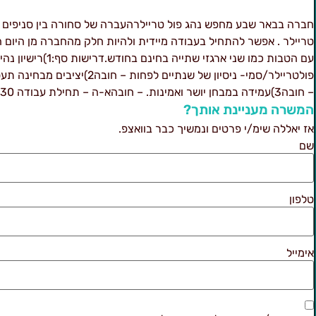
חברה בבאר שבע מחפש נהג פול טריילרהעברה של סחורה בין סניפים ע
טריילר . אפשר להתחיל בעבודה מיידית ולהיות חלק מהחברה מן היום 
עם הטבות כמו שני ארגזי שתייה בחינם בחודש.דרי
פולטריילר/סמי- ניסיון של שנתיים לפחות – חובה2)יצי
– חובה3)עמידה במבחן יושר ואמינות. – חובהא-ה – תחילת עבודה 5:30
המשרה מעניינת אותך?
אז יאללה שימ/י פרטים ונמשיך כבר בוואצפ.
שם
טלפון
אימייל