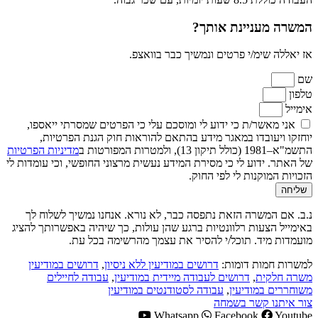
המשרה מעניינת אותך?
אז יאללה שימ/י פרטים ונמשיך כבר בוואצפ.
שם
טלפון
אימייל
אני מאשר/ת כי ידוע לי ומוסכם עלי כי הפרטים שמסרתי ייאספו,
יוחזקו ויעובדו במאגר מידע בהתאם להוראות חוק הגנת הפרטיות,
התשמ"א–1981 (כולל תיקון 13), ולמטרות המפורטות ב
מדיניות הפרטיות
של האתר. ידוע לי כי מסירת המידע נעשית מרצוני החופשי, וכי עומדות לי
הזכויות המוקנות לי לפי החוק.
שליחה
נ.ב. אם המשרה הזאת נתפסה כבר, לא נורא. אנחנו נמשיך לשלוח לך
באימייל הצעות רלוונטיות ברגע שהן עולות, כך שיהיה באפשרותך להציג
מועמדות מיד. תוכל/י להסיר את עצמך מהרשימה בכל עת.
למשרות חמות דומות:
דרושים במודיעין ללא ניסיון
,
דרושים במודיעין
משרה חלקית
,
דרושים לעבודה מיידית במודיעין
,
עבודה לחיילים
משוחררים במודיעין
,
עבודה לסטודנטים במודיעין
צור איתנו קשר בשמחה
Whatsapp
Facebook
Youtube