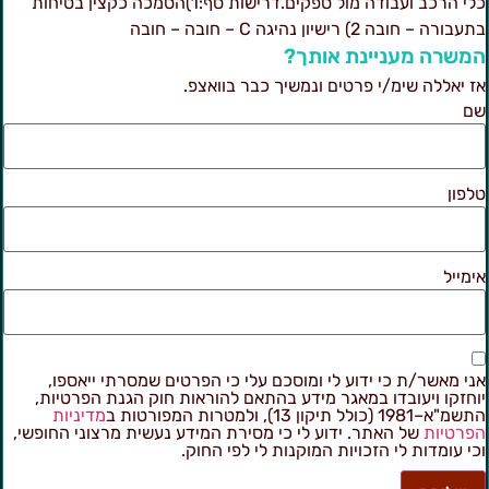
כלי הרכב ועבודה מול ספקים.דרישות סף:1)הסמכה כקצין בטיחות
עבורה – חובה 2) רישיון נהיגה C – חובה – חובה
משרה מעניינת אותך?
ז יאללה שימ/י פרטים ונמשיך כבר בוואצפ.
ם
לפון
ימייל
ני מאשר/ת כי ידוע לי ומוסכם עלי כי הפרטים שמסרתי ייאספו,
וחזקו ויעובדו במאגר מידע בהתאם להוראות חוק הגנת הפרטיות,
מ"א–1981 (כולל תיקון 13), ולמטרות המפורטות ב
מדיניות
פרטיות
של האתר. ידוע לי כי מסירת המידע נעשית מרצוני החופשי,
כי עומדות לי הזכויות המוקנות לי לפי החוק.