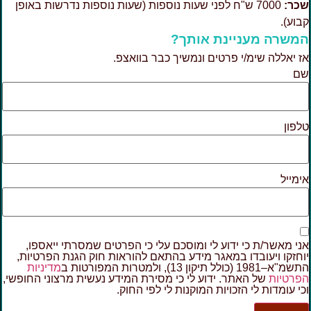
כר:
7000 ש"ח לפני שעות נוספות (שעות נוספות נדרשות באופן
בוע).
משרה מעניינת אותך?
ז יאללה שימ/י פרטים ונמשיך כבר בוואצפ.
ם
לפון
ימייל
ני מאשר/ת כי ידוע לי ומוסכם עלי כי הפרטים שמסרתי ייאספו,
וחזקו ויעובדו במאגר מידע בהתאם להוראות חוק הגנת הפרטיות,
מ"א–1981 (כולל תיקון 13), ולמטרות המפורטות ב
מדיניות
פרטיות
של האתר. ידוע לי כי מסירת המידע נעשית מרצוני החופשי,
כי עומדות לי הזכויות המוקנות לי לפי החוק.