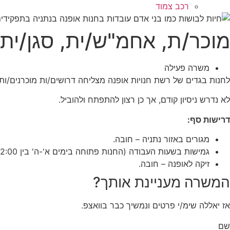
רכב צמוד
מוכר/ת, אחמ"ש/ית, סגן/ית 
משרה פעילה
לחנות בגדים של רשת חנויות אופנה מצליחה דרושים/ות מוכרנים/ות,
לא נדרש ניסיון קודם, אך כן רצון להתפתח ולהוביל.
דרישות סף:
מגורים באזור נתניה – חובה.
גמישות בשעות העבודה (החנות פתוחה בימים א'-ה' בין 09:00-22:00, ובימי שישי עד כשלוש שעות לפני כניסת שבת) – ללא אילוצים – חובה.
זיקה לאופנה – חובה.
המשרה מעניינת אותך?
אז יאללה שימ/י פרטים ונמשיך כבר בוואצפ.
שם