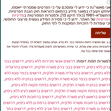
ני מאשר/ת כי ידוע לי ומוסכם עלי כי הפרטים שמסרתי ייאספו,
וחזקו ויעובדו במאגר מידע בהתאם להוראות חוק הגנת הפרטיות,
מ"א–1981 (כולל תיקון 13), ולמטרות המפורטות ב
מדיניות
פרטיות
של האתר. ידוע לי כי מסירת המידע נעשית מרצוני החופשי,
כי עומדות לי הזכויות המוקנות לי לפי החוק.
שליחה
.ב. אם המשרה הזאת נתפסה כבר, לא נורא. אנחנו נמשיך לשלוח לך באימייל הצעות
לוונטיות ברגע שהן עולות, כך שיהיה באפשרותך להציג מועמדות מיד. תוכל/י להסיר את
צמך מהרשימה בכל עת.
משרות חמות דומות:
דרושים אנשי מכירות ללא ניסיון
,
דרושים בבני
רק ללא ניסיון
,
דרושים בבני ברק משרה חלקית
,
דרושים בהרצליה
לא ניסיון
,
דרושים בהרצליה משרה חלקית
,
דרושים בכפר סבא ללא
יסיון
,
דרושים בכפר סבא משרה חלקית
,
דרושים בנתניה ללא ניסיון
,
רושים בנתניה משרה חלקית
,
דרושים בפתח תקווה ללא ניסיון
,
רושים בפתח תקווה משרה חלקית
,
דרושים בראשון לציון ללא ניסיון
,
רושים בראשון לציון משרה חלקית
,
דרושים ברחובות ללא ניסיון
,
רושים ברחובות משרה חלקית
,
דרושים ברמת גן ללא ניסיון
,
דרושים
רמת גן משרה חלקית
,
דרושים בתל אביב ללא ניסיון
,
דרושים בתל