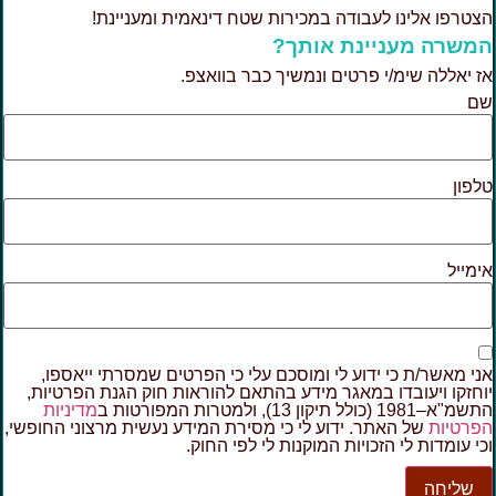
צטרפו אלינו לעבודה במכירות שטח דינאמית ומעניינת!
משרה מעניינת אותך?
ז יאללה שימ/י פרטים ונמשיך כבר בוואצפ.
ם
לפון
ימייל
ני מאשר/ת כי ידוע לי ומוסכם עלי כי הפרטים שמסרתי ייאספו,
וחזקו ויעובדו במאגר מידע בהתאם להוראות חוק הגנת הפרטיות,
מ"א–1981 (כולל תיקון 13), ולמטרות המפורטות ב
מדיניות
פרטיות
של האתר. ידוע לי כי מסירת המידע נעשית מרצוני החופשי,
כי עומדות לי הזכויות המוקנות לי לפי החוק.
שליחה