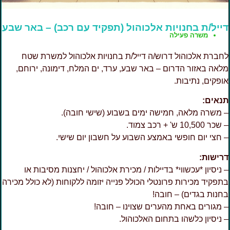
ייל/ת בחנויות אלכוהול (תפקיד עם רכב) – באר שבע
משרה פעילה
חברת אלכוהול דרוש/ה דייל/ת בחנויות אלכוהול למשרת שטח
לאה באזור הדרום – באר שבע, ערד, ים המלח, דימונה, ירוחם,
ופקים, נתיבות.
נאים:
 משרה מלאה, חמישה ימים בשבוע (שישי חובה).
שכר 10,500 ש' + רכב צמוד.
 חצי יום חופשי באמצע השבוע על חשבון יום שישי.
רישות:
 ניסיון *עכשווי* בדיילות / מכירת אלכוהול / יחצנות מסיבות או
תפקיד מכירות פרונטלי הכולל פנייה יזומה ללקוחות (לא כולל מכירה
חנות בגדים) – חובה!
 מגורים באחת מהערים שצוינו – חובה!
 ניסיון כלשהו בתחום האלכוהול.