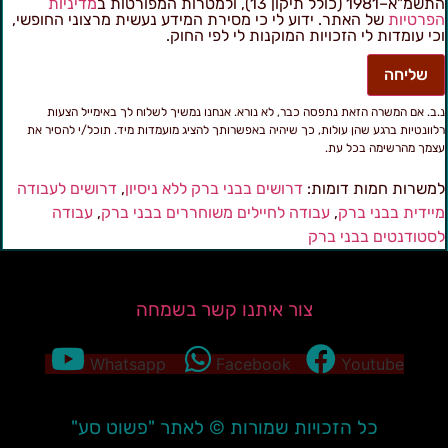
מ"א–1981 (כולל תיקון 13), ולמטרות המפורטות ב
מדיניות
פרטיות
של האתר. ידוע לי כי מסירת המידע נעשית מרצוני החופשי,
כי עומדות לי הזכויות המוקנות לי לפי החוק.
שליחה
.ב. אם המשרה הזאת נתפסה כבר, לא נורא. אנחנו נמשיך לשלוח לך באימייל הצעות
לוונטיות ברגע שהן עולות, כך שיהיה באפשרותך להציג מועמדות מיד. תוכל/י להסיר את
צמך מהרשימה בכל עת.
משרות חמות דומות:
דרושים בבני ברק ללא ניסיון
,
דרושים לעבודה
יידית בבני ברק
,
עבודה לחיילים משוחררים בבני ברק
,
עבודה
סטודנטים בבני ברק
צור איתנו קשר בשמחה
Whatsapp
Facebook
Youtube
כל הזכויות שמורות © לאתר "פשוט סע"